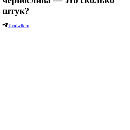
чернослива — это сколько
штук?
foodwikiru