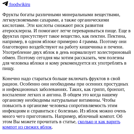
foodwikiru
Фрукты богаты различными минеральными веществами,
легкоусвояемыми сахарами, а также органическими
кислотами. Эти кислоты снижают риск развития
атеросклероза. И помогают легче перевариваться пище. Еще в
фруктах присутствует такое вещество, как пектин. Пектина,
например, в одном яблоке примерно 4 грамма. Поэтому они
благотворно воздействуют на работу кишечника и печени.
Употребление двух яблок в день нормализует холестериновый
обмен. Поэтому сегодня мы хотим рассказать, чем полезны
для человека яблоки и кому рекомендуется их употреблять в
пищу.
Конечно надо стараться больше включать фруктов в свой
рацион. Особенно они необходимы при осенних простудных
и инфекционных заболеваниях. Таких, как грипп, бронхит,
воспаление легких и ангина. В общем это когда нашему
организму необходимы натуральные витамины. Чтобы
повысить в организме человека сопротивляемость этим
инфекциям и справиться с болезнью. Из яблок можно очень
много чего приготовить. Например, яблочный компот. Об
этом Вы можете прочитать в статье,
сколько и как варить
компот из свежих яблок
.