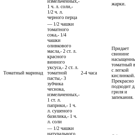
измельченных,-
жарки.
1 ч. л. соли,-
1/2 ч. л.
черного перца
— 1/2 чашки
томатного
сока,- 1/4
чашки
оливкового
Придает
масла,- 2 ст. л.
свинине
красного
насыщенн
винного
томатный 
уксуса,- 2 ст. л.
с легкой
Томатный маринад
томатной
2-4 часа
кислинкой.
пасты,- 3
Прекрасно
зубчика
подходит д
чеснока,
гриля и
измельченных,-
запекания.
1 ст. л.
паприки,- 1 ч.
л. сушеного
базилика,- 1 ч.
л. соли
— 1/2 чашки
натурального