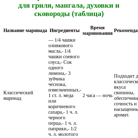
для гриля, мангала, духовки и
сковороды (таблица)
Время
Название маринада
Ингредиенты
Рекоменда
маринования
— 1/4 чашки
оливкового
масла,- 1/4
чашки соевого
соуса,- Сок
одного
лимона,- 3
Подходит 
зубчика
классическ
чеснока,
вкуса
измельченных,-
Классический
свинины,
1 ст. л. меда
2 часа — ночь
маринад
обеспечива
или
сочность и
коричневого
насыщенн
сахара,- 1 ч. л.
аромат.
черного
перца,- 1 ч. л.
паприки,- 1/2
ч. л. молотого