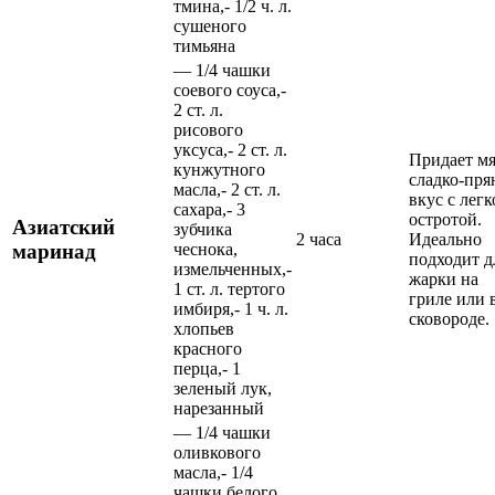
тмина,- 1/2 ч. л.
сушеного
тимьяна
— 1/4 чашки
соевого соуса,-
2 ст. л.
рисового
уксуса,- 2 ст. л.
Придает м
кунжутного
сладко-пр
масла,- 2 ст. л.
вкус с легк
сахара,- 3
остротой.
Азиатский
зубчика
2 часа
Идеально
маринад
чеснока,
подходит д
измельченных,-
жарки на
1 ст. л. тертого
гриле или 
имбиря,- 1 ч. л.
сковороде.
хлопьев
красного
перца,- 1
зеленый лук,
нарезанный
— 1/4 чашки
оливкового
масла,- 1/4
чашки белого