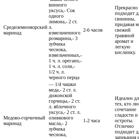
винного
Прекрасно
уксуса,- Сок
подходит д
одного
свинины,
лимона,- 2 ст.
придавая м
Средиземноморский
л.
2-6 часов
свежий
маринад
измельченного
травяной
розмарина,- 3
аромат и
зубчика
легкую
чеснока,
кислинку.
измельченных,-
1 ч. л. орегано,-
1 ч. л. соли,-
1/2 ч. л.
черного перца
— 1/4 чашки
меда,- 2 ст. л.
дижонской
Идеален дл
горчицы,- 2 ст.
тех, кто л
л. яблочного
сочетание
уксуса,- 2 ст. л.
сладости и
Медово-горчичный
оливкового
1-2 часа
остроты.
маринад
масла,- 2
Отлично
зубчика
подходит д
чеснока,
запекания 