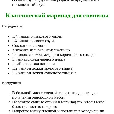
насыщенный вкус.
Классический маринад для свинины
Ингредиенты:
1/4 чашки оливкового масла
1/4 чашки соевого соуса
Сок одного лимона
3 зубчика чеснока, измельченных
1 столовая ложка меда или коричневого сахара
1 чайная ложка черного перца
1 чайная ложка паприки
1/2 чайной ложки молотого тмина
1/2 чайной ложки сушеного тимьяна
Инструкции:
В большой миске смешайте все ингредиенты до
получения однородной массы.
Положите свиные стейки в маринад так, чтобы мясо
было полностью покрыто.
Накройте миску пленкой и поставьте в холодильник