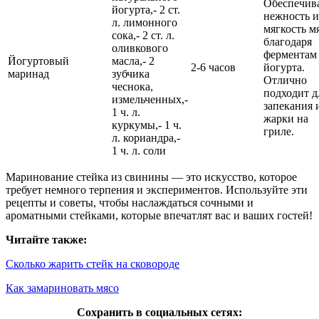
Обеспечив
йогурта,- 2 ст.
нежность и
л. лимонного
мягкость м
сока,- 2 ст. л.
благодаря
оливкового
ферментам
Йогуртовый
масла,- 2
2-6 часов
йогурта.
маринад
зубчика
Отлично
чеснока,
подходит д
измельченных,-
запекания 
1 ч. л.
жарки на
куркумы,- 1 ч.
гриле.
л. кориандра,-
1 ч. л. соли
Маринование стейка из свинины — это искусство, которое
требует немного терпения и экспериментов. Используйте эти
рецепты и советы, чтобы наслаждаться сочными и
ароматными стейками, которые впечатлят вас и ваших гостей!
Читайте также:
Сколько жарить стейк на сковороде
Как замариновать мясо
Сохранить в социальных сетях: