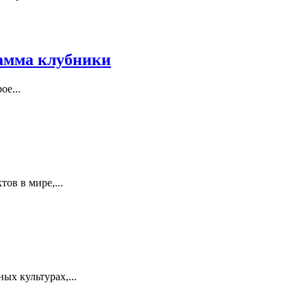
рамма клубники
ое...
ов в мире,...
ых культурах,...