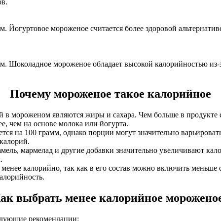
в.
м. Йогуртовое мороженое считается более здоровой альтернати
мм. Шоколадное мороженое обладает высокой калорийностью из-з
Почему мороженое такое калорийное
 мороженом являются жиры и сахара. Чем больше в продукте сл
е, чем на основе молока или йогурта.
тся на 100 грамм, однако порции могут значительно варьирова
 калорий.
амель, мармелад и другие добавки значительно увеличивают ка
.
менее калорийно, так как в его состав можно включить меньше
алорийность.
ак выбрать менее калорийное морожено
ледующие рекомендации: