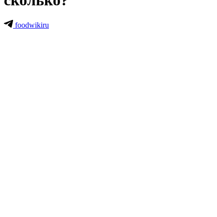
сколько?
foodwikiru