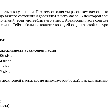
еняться в кулинарии. Поэтому сегодня мы расскажем вам сколько
до вязкого состояния и добавляют в него масло. В некоторой ар
олезный, если употреблять его в меру. Арахисовая паста содерж
стерина. Сейчас большое количество людей следит за свой фигур
ке
Калорийность арахисовой пасты
206 кКал
94 кКал
71 кКал
47 кКал
 арахисовой пасты, где не используется (горка). Так как арахис
)
паста)