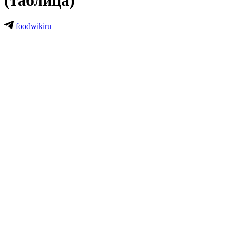
(таблица)
foodwikiru