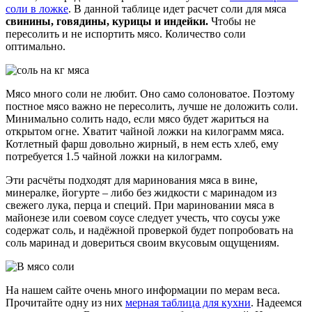
соли в ложке
. В данной таблице идет расчет соли для мяса
свинины, говядины, курицы и индейки.
Чтобы не
пересолить и не испортить мясо. Количество соли
оптимально.
Мясо много соли не любит. Оно само солоноватое. Поэтому
постное мясо важно не пересолить, лучше не доложить соли.
Минимально солить надо, если мясо будет жариться на
открытом огне. Хватит чайной ложки на килограмм мяса.
Котлетный фарш довольно жирный, в нем есть хлеб, ему
потребуется 1.5 чайной ложки на килограмм.
Эти расчёты подходят для маринования мяса в вине,
минералке, йогурте – либо без жидкости с маринадом из
свежего лука, перца и специй. При мариновании мяса в
майонезе или соевом соусе следует учесть, что соусы уже
содержат соль, и надёжной проверкой будет попробовать на
соль маринад и довериться своим вкусовым ощущениям.
На нашем сайте очень много информации по мерам веса.
Прочитайте одну из них
мерная таблица для кухни
. Надеемся