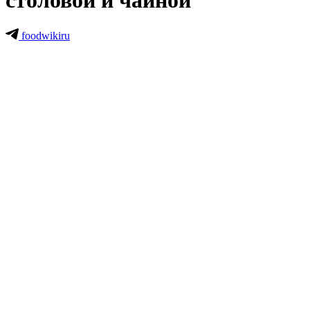
столовой и чайной
foodwikiru