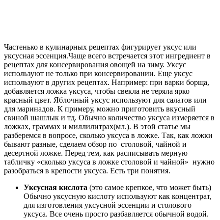
Частенько в кулинарных рецептах фигурирует уксус или
уксусная эссенция.Чаще всего встречается этот ингредиент в
рецептах для консервирования овощей на зиму. Уксус
используют не только при консервировании. Еще уксус
используют в других рецептах. Например: при варки борща,
добавляется ложка уксуса, чтобы свекла не теряла ярко
красный цвет. Яблочный уксус используют для салатов или
для маринадов. К примеру, можно приготовить вкусный
свиной шашлык и тд. Обычно количество уксуса измеряется в
ложках, граммах и миллилитрах(мл.). В этой статье мы
разберемся в вопросе, сколько уксуса в ложке. Так, как ложки
бывают разные, сделаем обзор по столовой, чайной и
десертной ложке. Перед тем, как расписывать мерную
табличку «сколько уксуса в ложке столовой и чайной» нужно
разобраться в крепости уксуса. Есть три понятия.
Уксусная кислота
(это самое крепкое, что может быть)
Обычно уксусную кислоту используют как концентрат,
для изготовления уксусной эссенции и столового
уксуса. Все очень просто разбавляется обычной водой.