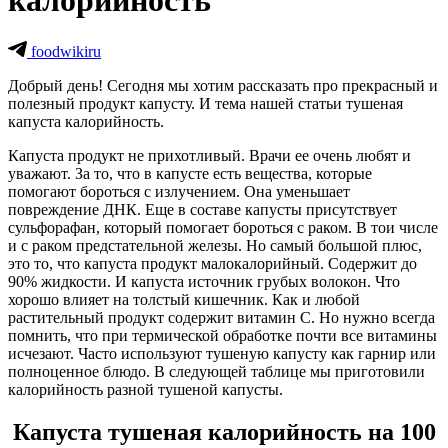
калорийность
foodwikiru
Добрый день! Сегодня мы хотим рассказать про прекрасный и
полезный продукт капусту. И тема нашей статьи тушеная
капуста калорийность.
Капуста продукт не прихотливый. Врачи ее очень любят и
уважают. За то, что в капусте есть вещества, которые
помогают бороться с излучением. Она уменьшает
повреждение ДНК. Еще в составе капусты присутствует
сульфорафан, который помогает бороться с раком. В тои числе
и с раком предстательной железы. Но самый большой плюс,
это то, что капуста продукт малокалорийный. Содержит до
90% жидкости. И капуста источник грубых волокон. Что
хорошо влияет на толстый кишечник. Как и любой
растительный продукт содержит витамин С. Но нужно всегда
помнить, что при термической обработке почти все витамины
исчезают. Часто используют тушеную капусту как гарнир или
полноценное блюдо. В следующей таблице мы приготовили
калорийность разной тушеной капусты.
Капуста тушеная калорийность на 100