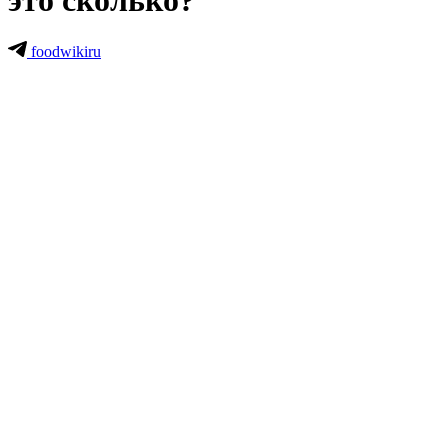
это сколько?
foodwikiru