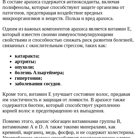
В составе арахиса содержатся антиоксиданты, включая
полифенолы, которые способствуют защите организма от
патогенов, предотвращая воздействие вредных
микроорганизмов и веществ. Польза и вред арахиса.
Одним из важных компонентов арахиса является витамин Е,
который известен своими иммуностимулирующими
свойствами и способностью снижать риск развития болезней,
связанных с окислительным стрессом, таких как:
катаракта;
артриты;
опухоли;
болезнь Альцгеймера;
гипертония;
заболевания сосудов
.
Кроме того, витамин Е улучшает состояние волос, придавая
им эластичность и защищая от ломкости. В арахисе также
содержится биотин, который способствует укреплению
корней волос и предотвращению их выпадения.
Помимо этого, арахис обогащен витаминами группы В,
витаминами А и D. А также такими минералами, как
кремний, марганец, медь, фосфор, и не содержит холестерина.
Употребление арахиса способствует восстановлению клеток,