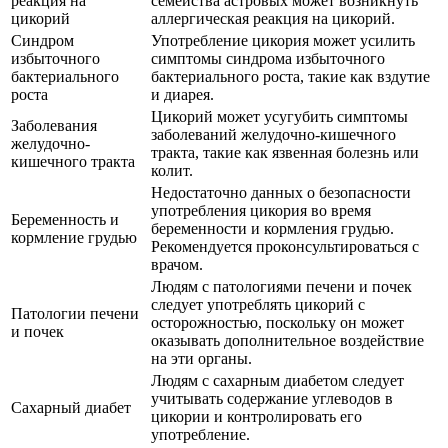
реакция на
семейства астровых может возникнуть
цикорий
аллергическая реакция на цикорий.
Синдром
Употребление цикория может усилить
избыточного
симптомы синдрома избыточного
бактериального
бактериального роста, такие как вздутие
роста
и диарея.
Цикорий может усугубить симптомы
Заболевания
заболеваний желудочно-кишечного
желудочно-
тракта, такие как язвенная болезнь или
кишечного тракта
колит.
Недостаточно данных о безопасности
употребления цикория во время
Беременность и
беременности и кормления грудью.
кормление грудью
Рекомендуется проконсультироваться с
врачом.
Людям с патологиями печени и почек
следует употреблять цикорий с
Патологии печени
осторожностью, поскольку он может
и почек
оказывать дополнительное воздействие
на эти органы.
Людям с сахарным диабетом следует
учитывать содержание углеводов в
Сахарный диабет
цикории и контролировать его
употребление.