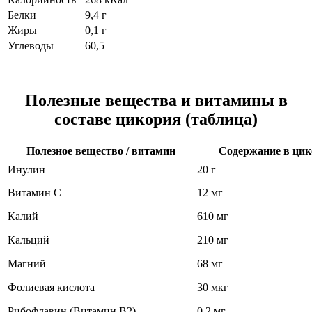
Белки
9,4 г
Жиры
0,1 г
Углеводы
60,5
Полезные вещества и витамины в
составе цикория (таблица)
Полезное вещество / витамин
Содержание в цик
Инулин
20 г
Витамин С
12 мг
Калий
610 мг
Кальций
210 мг
Магний
68 мг
Фолиевая кислота
30 мкг
Рибофлавин (Витамин В2)
0,2 мг