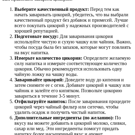
Выберите качественный продукт:
Перед тем как
начать заваривать цикорий, убедитесь, что вы выбрали
качественный продукт без добавок и примесей. Лучше
всего покупать цикорий у надежных производителей с
хорошей репутацией.
Подготовьте посуду:
Для заваривания цикория
используйте чистую и сухую чашку или чайник. Важно,
чтобы посуда была без запахов, которые могут повлиять
на вкус напитка.
Измерьте количество цикория:
Определите желаемую
силу напитка и измерьте соответствующее количество
цикория. Обычно рекомендуется использовать одну
чайную ложку на чашку воды.
Заваривайте цикорий:
Доведите воду до кипения и
затем снимите ее с огня. Добавьте цикорий в чашку или
чайник и залейте его кипятком. Позвольте цикорию
завариться в течение 3-5 минут.
Отфильтруйте напиток:
После заваривания процедите
цикорий через чайный фильтр или ситечко, чтобы
удалить осадок и получить чистый напиток.
Дополнительные ингредиенты (по желанию):
По
вкусу вы можете добавить в цикорий молоко, сливки,
сахар или мед. Эти ингредиенты помогут придать
напитку более насыщенный вкус и аромат.