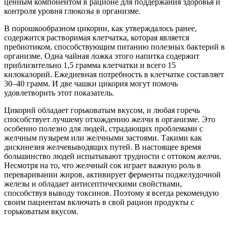
ценным компонентом в рационе для поддержания здоровья и
контроля уровня глюкозы в организме.
В порошкообразном цикории, как утверждалось ранее,
содержится растворимая клетчатка, которая является
пребиотиком, способствующим питанию полезных бактерий в
организме. Одна чайная ложка этого напитка содержит
приблизительно 1,5 грамма клетчатки и всего 15
килокалорий. Ежедневная потребность в клетчатке составляет
30–40 грамм. И две чашки цикория могут помочь
удовлетворить этот показатель.
Цикорий обладает горьковатым вкусом, и любая горечь
способствует лучшему отхождению желчи в организме. Это
особенно полезно для людей, страдающих проблемами с
желчным пузырем или желчными застоями. Такими как
дискинезия желчевыводящих путей. В настоящее время
большинство людей испытывают трудности с оттоком желчи.
Несмотря на то, что желчный сок играет важную роль в
переваривании жиров, активирует ферменты поджелудочной
железы и обладает антисептическими свойствами,
способствуя выводу токсинов. Поэтому я всегда рекомендую
своим пациентам включать в свой рацион продукты с
горьковатым вкусом.