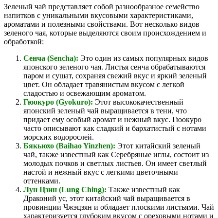
Зеленый чай представляет собой разнообразное семейство
напитков с уникальными вкусовыми характеристиками,
ароматами и полезными свойствами. Вот несколько видов
зеленого чая, которые выделяются своим происхождением и
обработкой:
Сенча (Sencha):
Это один из самых популярных видов
японского зеленого чая. Листья сенча обрабатываются
паром и сушат, сохраняя свежий вкус и яркий зеленый
цвет. Он обладает травянистым вкусом с легкой
сладостью и освежающим ароматом.
Гюокуро (Gyokuro):
Этот высококачественный
японский зеленый чай выращивается в тени, что
придает ему особый аромат и нежный вкус. Гюокуро
часто описывают как сладкий и бархатистый с нотами
морских водорослей.
Бякьюхо (Baihao Yinzhen):
Этот китайский зеленый
чай, также известный как Серебряные иглы, состоит из
молодых почков и светлых листьев. Он имеет светлый
настой и нежный вкус с легкими цветочными
оттенками.
Лун Цзин (Lung Ching):
Также известный как
Драконий ус, этот китайский чай выращивается в
провинции Чжэцзян и обладает плоскими листьями. Чай
характеризуется глубоким вкусом с ореховыми нотами и