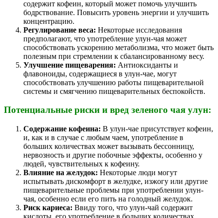
содержит кофеин, который может помочь улучшить
бодрствование. Повысить уровень энергии и улучшить
концентрацию.
Регулирование веса:
Некоторые исследования
предполагают, что употребление улун-чая может
способствовать ускорению метаболизма, что может быть
полезным при стремлении к сбалансированному весу.
Улучшение пищеварения:
Антиоксиданты и
флавоноиды, содержащиеся в улун-чае, могут
способствовать улучшению работы пищеварительной
системы и смягчению пищеварительных беспокойств.
Потенциальные риски и вред зеленого чая улун:
Содержание кофеина:
В улун-чае присутствует кофеин,
и, как и в случае с любым чаем, употребление в
больших количествах может вызывать бессонницу,
нервозность и другие побочные эффекты, особенно у
людей, чувствительных к кофеину.
Влияние на желудок:
Некоторые люди могут
испытывать дискомфорт в желудке, изжогу или другие
пищеварительные проблемы при употреблении улун-
чая, особенно если его пить на голодный желудок.
Риск кариеса:
Ввиду того, что улун-чай содержит
кислоты, его употребление в больших количествах