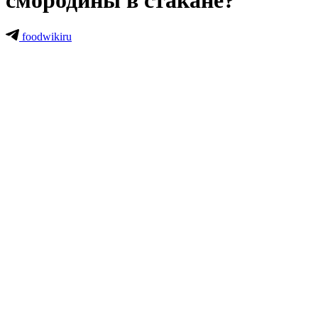
смородины в стакане?
foodwikiru