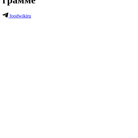
грамме
foodwikiru