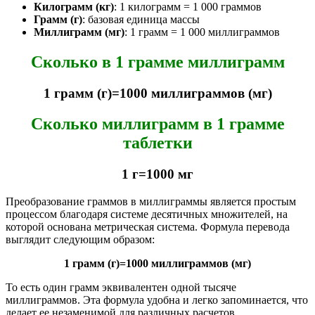
Килограмм (кг)
: 1 килограмм = 1 000 граммов
Грамм (г)
: базовая единица массы
Миллиграмм (мг)
: 1 грамм = 1 000 миллиграммов
Сколько в 1 грамме миллиграмм
1
грамм
(
г
)
=
1000
миллиграммов
(
мг
)
Сколько миллиграмм в 1 грамме
таблетки
1
г
=
1000
мг
Преобразование граммов в миллиграммы является простым
процессом благодаря системе десятичных множителей, на
которой основана метрическая система. Формула перевода
выглядит следующим образом:
1 грамм (г)=1000 миллиграммов (мг)
То есть один грамм эквивалентен одной тысяче
миллиграммов. Эта формула удобна и легко запоминается, что
делает ее незаменимой для различных расчетов.