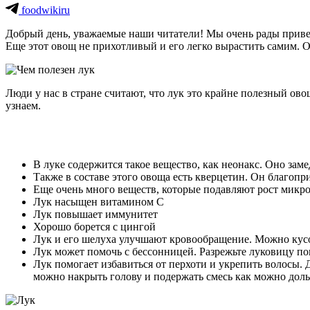
foodwikiru
Добрый день, уважаемые наши читатели! Мы очень рады приветс
Еще этот овощ не прихотливый и его легко вырастить самим. О
Люди у нас в стране считают, что лук это крайне полезный ов
узнаем.
В луке содержится такое вещество, как неонакс. Оно заме
Также в составе этого овоща есть кверцетин. Он благопр
Еще очень много веществ, которые подавляют рост микро
Лук насыщен витамином С
Лук повышает иммунитет
Хорошо борется с цингой
Лук и его шелуха улучшают кровообращение. Можно кусоч
Лук может помочь с бессонницей. Разрежьте луковицу по
Лук помогает избавиться от перхоти и укрепить волосы. Д
можно накрыть голову и подержать смесь как можно дол