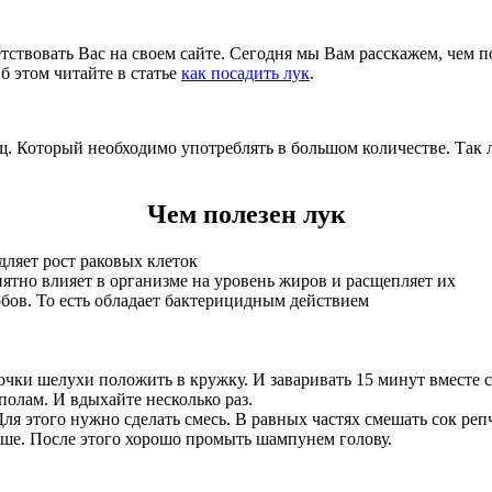
твовать Вас на своем сайте. Сегодня мы Вам расскажем, чем по
б этом читайте в статье
как посадить лук
.
ощ. Который необходимо употреблять в большом количестве. Так 
Чем полезен лук
дляет рост раковых клеток
иятно влияет в организме на уровень жиров и расщепляет их
бов. То есть обладает бактерицидным действием
ки шелухи положить в кружку. И заваривать 15 минут вместе с
полам. И вдыхайте несколько раз.
ля этого нужно сделать смесь. В равных частях смешать сок репч
ьше. После этого хорошо промыть шампунем голову.