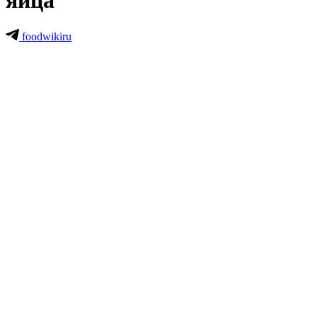
яйца
foodwikiru