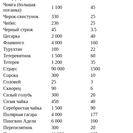
Чомга (большая
1 100
45
поганка)
Чирок-свистунок
330
25
Чибис
230
25
Черный стриж
45
3.5
Цесарка
2 000
40
Фламинго
4 000
160
Турухтан
100
22
Тетеревятник
1 500
60
Тетерев
1 200
35
Страус
90 000
1500
Сорока
300
10
Соловей
25
3
Скворец
90
6
Сизый голубь
300
20
Сизая чайка
450
40
Серебристая чайка
1 500
90
Полярная гагара
4 000
177
Пингвин Адели
6 000
100
Перепелятник
300
20