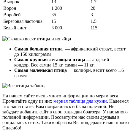
Вьюрок
13
1.7
Ворон
1 200
20
Воробей
35
3
Береговая ласточка
15
1.5
Белый аист
3 000
115
Самая большая птица
— африканский страус, весит
до 150 килограмм
Самая крупная
летающая птица —
андский
кондор. Вес самца 15 кг, самки — 11 кг.
Самая маленькая птица
— колибри, весит всего 1.6
грамм
На нашем сайте очень много информации по мерам веса.
Прочитайте одну из них
мерная таблица для кухни
. Надеемся
что наша статья Вам понравилась и была полезной. Не
забудьте добавить сайт в свои закладки браузера. У нас много
полезной информации. Посоветуйте нас своим друзьям в
социальных сетях. Таким образом Вы поддержите наш проект.
Спасибо!