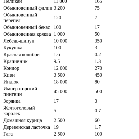
Пеликан
11 000
165
Обыкновенный филин
3 200
75
Обыкновенный
120
7
перепел
Обыкновенный бекас
100
17
Обыкновенная кряква
1 000
50
Лебедь-шипун
10 000
350
Кукушка
100
3
Красная колибри
1.6
0.2
Крапивник
9.5
1.3
Кондор
12 000
270
Киви
3 500
450
Индюк
18 000
80
Императорский
45 000
500
пингвин
Зорянка
17
3
Желтоголовый
5
0.7
королек
Домашняя курица
2 500
60
Деревенская ласточка
19
1.7
Гага
2 500
100