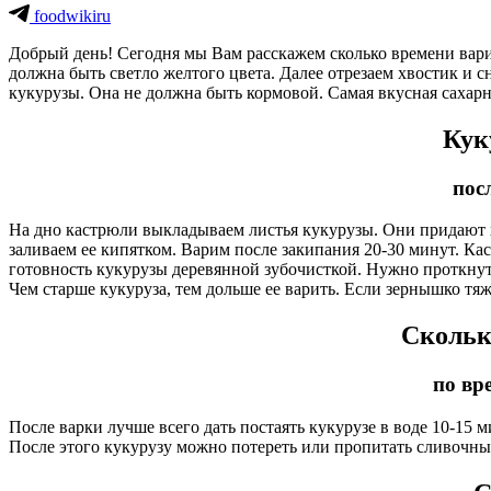
foodwikiru
Добрый день! Сегодня мы Вам расскажем сколько времени вари
должна быть светло желтого цвета. Далее отрезаем хвостик и 
кукурузы. Она не должна быть кормовой. Самая вкусная сахарна
Кук
пос
На дно кастрюли выкладываем листья кукурузы. Они придают х
заливаем ее кипятком. Варим после закипания 20-30 минут. Ка
готовность кукурузы деревянной зубочисткой. Нужно проткнуть
Чем старше кукуруза, тем дольше ее варить. Если зернышко тяже
Скольк
по вр
После варки лучше всего дать постаять кукурузе в воде 10-15 м
После этого кукурузу можно потереть или пропитать сливочны