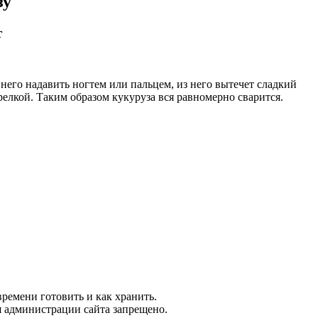
зу
т
него надавить ногтем или пальцем, из него вытечет сладкий
релкой. Таким образом кукуруза вся равномерно сварится.
времени готовить и как хранить.
я администрации сайта запрещено.