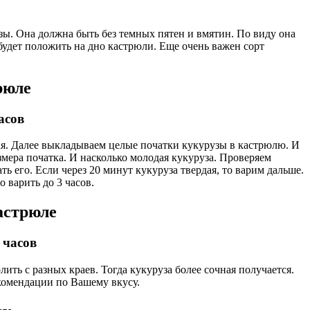
зы. Она должна быть без темных пятен и вмятин. По виду она
будет положить на дно кастрюли. Еще очень важен сорт
рюле
асов
ая. Далее выкладываем целые початки кукурузы в кастрюлю. И
мера початка. И насколько молодая кукуруза. Проверяем
его. Если через 20 минут кукуруза твердая, то варим дальше.
о варить до 3 часов.
астрюле
 часов
лить с разных краев. Тогда кукуруза более сочная получается.
екомендации по Вашему вкусу.