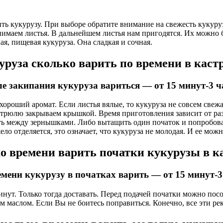
ть кукурузу. При выборе обратите внимание на свежесть кукуру
снимаем листья. В дальнейшем листья нам пригодятся. Их можно 
я, пищевая кукуруза. Она сладкая и сочная.
уруза сколько варить по времени в каст
ле закипания кукуруза вариться — от 15 минут-3 ч
ороший аромат. Если листья вялые, то кукуруза не совсем свеж
стрюлю закрываем крышкой. Время приготовления зависит от раз
 между зернышками. Либо вытащить один початок и попробовать 
ло отделяется, это означает, что кукуруза не молодая. И ее можн
о времени варить початки кукурузы в к
емени кукурузу в початках варить — от 15 минут-3
инут. Только тогда доставать. Перед подачей початки можно посо
м маслом. Если Вы не боитесь поправиться. Конечно, все эти р