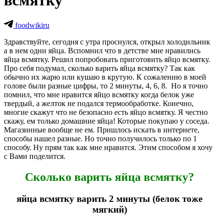
всмятку
foodwikiru
Здравствуйте, сегодня с утра проснулся, открыл холодильник
а в нем одни яйца. Вспомнил что в детстве мне нравились
яйца всмятку. Решил попробовать приготовить яйцо всмятку.
Про себя подумал, сколько варить яйца всмятку? Так как
обычно их жарю или кушаю в крутую. К сожалению в моей
голове были разные цифры, то 2 минуты, 4, 6, 8. Но я точно
помнил, что мне нравится яйцо всмятку когда белок уже
твердый, а желток не подался термообработке. Конечно,
многие скажут что не безопасно есть яйцо всмятку. Я честно
скажу, ем только домашние яйца! Которые покупаю у соседа.
Магазинные вообще не ем. Пришлось искать в интернете,
способы нашел разные. Но точно получилось только по 1
способу. Ну прям так как мне нравится. Этим способом я хочу
с Вами поделится.
Сколько варить яйца всмятку?
яйца всмятку варить 2 минуты (белок тоже
мягкий)