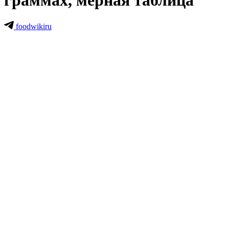
граммах, мерная таблица
foodwikiru