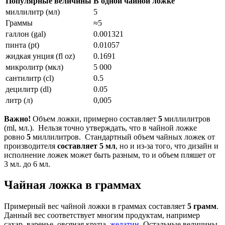
Популярные величины
В одной чайной ложке
миллилитр (мл)
5
Граммы
≈5
галлон (gal)
0.001321
пинта (pt)
0.01057
жидкая унция (fl oz)
0.1691
микролитр (мкл)
5 000
сантилитр (cl)
0.5
децилитр (dl)
0.05
литр (л)
0,005
Важно!
Объем ложки, примерно составляет
5
миллилитров
(ml, мл.). Нельзя точно утверждать, что в чайной ложке
ровно
5
миллилитров. Стандартный объем чайных ложек от
производителя
составляет 5 мл
, но и из-за того, что дизайн и
исполнение ложек может быть разным, то и объем пляшет от
3 мл. до 6 мл.
Чайная ложка в граммах
Примерный вес чайной ложки в граммах составляет
5 грамм
.
Данный вес соответствует многим продуктам, например
сахар, варенье, овсяная крупа,
желатин
. Остальные величины,