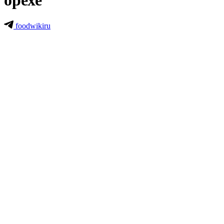
орехе
foodwikiru