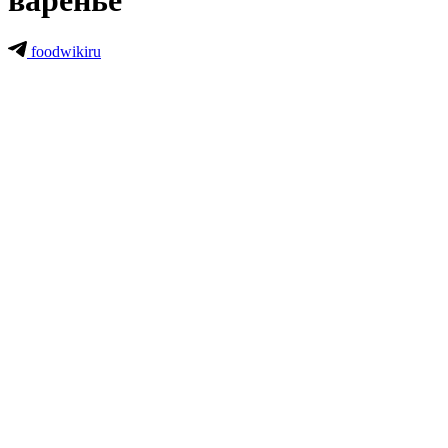
варенье
foodwikiru